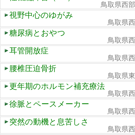
鳥取県西
視野中心のゆがみ
鳥取県
糖尿病とおやつ
鳥取県
耳管開放症
鳥取県
腰椎圧迫骨折
鳥取県
更年期のホルモン補充療法
鳥取県
徐脈とペースメーカー
鳥取県
突然の動機と息苦しさ
鳥取県