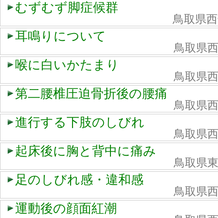
むずむず脚症候群
鳥取県西
耳鳴りについて
鳥取県
喉に白いかたまり
鳥取県
第二腰椎圧迫骨折後の腰痛
鳥取県
進行する下肢のしびれ
鳥取県
起床後に胸と背中に痛み
鳥取県
足のしびれ感・違和感
鳥取県
運動後の顔面紅潮