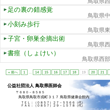
鳥取県
足の裏の錯感覚
鳥取県
小刻み歩行
鳥取県
子宮・卵巣全摘出術
鳥取県
書痙（しょけい）
鳥取県西
« 前へ
1
…
14
15
16
17
18
19
20
21
公益社団法人 鳥取県医師会
〒６８０－８５８５
鳥取県鳥取市戎町３１７ 鳥取県健康会館内
ＴＥＬ：（０８５７）２７－５５６６（代）
ＦＡＸ：（０８５７）２９－１５７８（代）