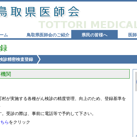
ーム
鳥取県医師会のご紹介
県民の皆様へ
医師
録
検診精密検査登録
療機関
町村が実施する各種がん検診の精度管理、向上のため、登録基準を
。
す。受診の際は、事前に電話等で予約して下さい。
こちら
をクリック