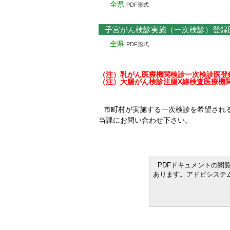
全県
PDF形式
子宮がん検診実施（一次検診）登録
全県
PDF形式
（注）乳がん医療機関検診一次検診医登録
（注）大腸がん検診注腸X線検査医療機関
市町村が実施する一次検診を希望され
当課にお問い合わせ下さい。
PDFドキュメントの閲覧お
あります。アドビシステ