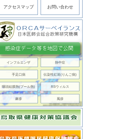
アクセスマップ
お問い合わせ
インフルエンザ
熱中症
手足口病
伝染性紅斑(りんご病)
咽頭結膜熱(プール熱)
RSウィルス
麻疹
風疹