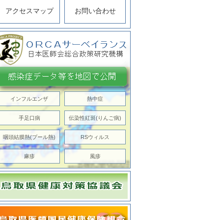
アクセスマップ
お問い合わせ
インフルエンザ
熱中症
手足口病
伝染性紅斑(りんご病)
咽頭結膜熱(プール熱)
RSウィルス
麻疹
風疹