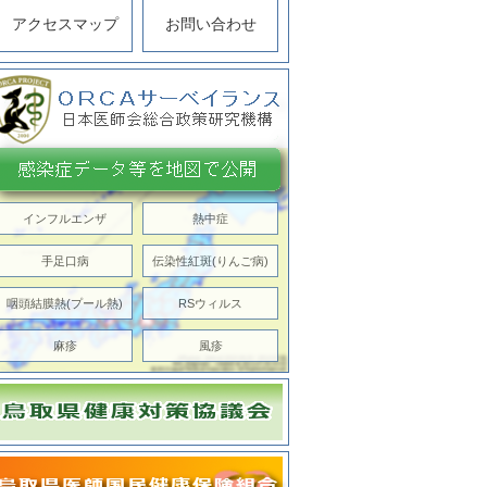
アクセスマップ
お問い合わせ
インフルエンザ
熱中症
手足口病
伝染性紅斑(りんご病)
咽頭結膜熱(プール熱)
RSウィルス
麻疹
風疹