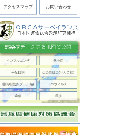
アクセスマップ
お問い合わせ
インフルエンザ
熱中症
手足口病
伝染性紅斑(りんご病)
咽頭結膜熱(プール熱)
RSウィルス
麻疹
風疹