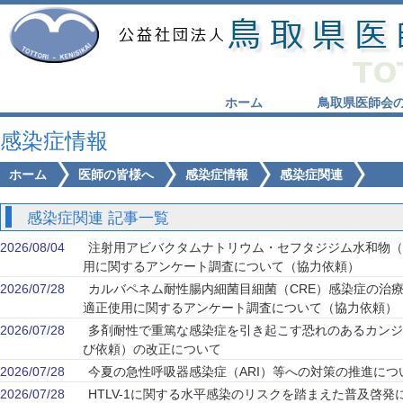
ホーム
鳥取県医師会
感染症情報
ホーム
医師の皆様へ
感染症情報
感染症関連
感染症関連 記事一覧
2026/08/04
注射用アビバクタムナトリウム・セフタジジム水和物（
用に関するアンケート調査について（協力依頼）
2026/07/28
カルバペネム耐性腸内細菌目細菌（CRE）感染症の治療
適正使用に関するアンケート調査について（協力依頼）
2026/07/28
多剤耐性で重篤な感染症を引き起こす恐れのあるカンジ
び依頼）の改正について
2026/07/28
今夏の急性呼吸器感染症（ARI）等への対策の推進につ
2026/07/28
HTLV-1に関する水平感染のリスクを踏まえた普及啓