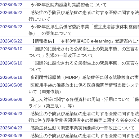
2026/06/22
令和8年度院内感染対策講習会について
2026/06/22
感染症の予防及び感染症の患者に対する医療に関する法
行について
2026/06/22
令和8年度厚生労働省委託事業「重症患者診療体制整備
修）」の実施について
2026/06/22
【情報提供】「令和8年度ACC e-learning」受講案内
2026/06/10
「国際的に懸念される公衆衛生上の緊急事態」の宣言を
ついて」別添の一部改正について
2026/06/10
「国際的に懸念される公衆衛生上の緊急事態」の宣言を
ついて
2026/05/18
多剤耐性緑膿菌（MDRP）感染症等に係る試験検査の
2026/05/08
医療用手袋の備蓄放出に係る医療機関等情報支援システム
いて（周知依頼）
2026/05/08
麻しん対策に関する各種資料の周知・活用について「保
ライン（第三版）」等）
2026/04/23
感染症の予防及び感染症の患者に対する医療に関する法
行に伴う厚生労働省関係省令の整備等に関する省令の公
2026/04/23
感染症発生動向調査事業実施要綱の一部改正について
2026/03/26
感染症の予防及び感染症の患者に対する医療に関する法