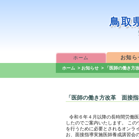
鳥取
お知ら
ホーム
ホーム
>
お知らせ
> 「医師の働き方
「医師の働き方改革 面接指
令和６年４月以降の長時間労働医
したのでご案内いたします。 こ
を行うために必要とされるオンラ
お、面接指導実施医師養成講習会