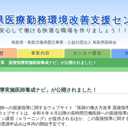
県医療勤務環境改善支援セ
安心して働ける快適な職場を作りましょう！
鳥取県・鳥取労働局委託事業：公益社団法人 鳥取県医師会
せ
事業内容
センター通信
改革 面接指導実施医師養成ナビ」が公開されました！
導実施医師養成ナビ」が公開されました！
師への面接指導に関するウェブサイト「医師の働き方改革 面接指
のウェブサイトは、令和６年４月以降の長時間労働医師への面接指導
イン講習（ｅラーニング）が提供されるほか、この面接指導に関する
の受講申込みは年内の開始予定です。