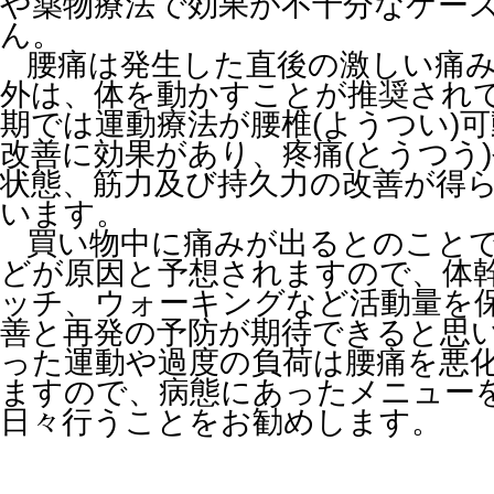
や薬物療法で効果が不十分なケー
ん。
腰痛は発生した直後の激しい痛み
外は、体を動かすことが推奨され
期では運動療法が腰椎(ようつい)
改善に効果があり、疼痛(とうつう
状態、筋力及び持久力の改善が得
います。
買い物中に痛みが出るとのことで
どが原因と予想されますので、体
ッチ、ウォーキングなど活動量を
善と再発の予防が期待できると思
った運動や過度の負荷は腰痛を悪
ますので、病態にあったメニュー
日々行うことをお勧めします。