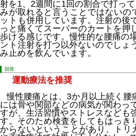
射を1、2週間に1回の割合で打っ
みが取れると言うことではないの
ットも併用しています。注射の後
っと痛くてスーパーのカートを押
歩ける感じです。慢性的な腰痛の
ント注射を打つ以外ないのでしょう
み止めを飲んでいます。
回答
運動療法を推奨
慢性腰痛とは、3か月以上続く腰
には骨や関節などの病気が関わっ
すが、生活習慣やストレスなども
す。そのため検査をしてもはっき
からないということがあり、トリ