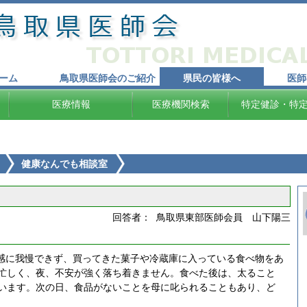
ーム
鳥取県医師会のご紹介
県民の皆様へ
医師
医療情報
医療機関検索
特定健診・特
健康なんでも相談室
回答者： 鳥取県東部医師会員 山下陽三
腹感に我慢できず、買ってきた菓子や冷蔵庫に入っている食べ物をあ
忙しく、夜、不安が強く落ち着きません。食べた後は、太ること
います。次の日、食品がないことを母に叱られることもあり、ど