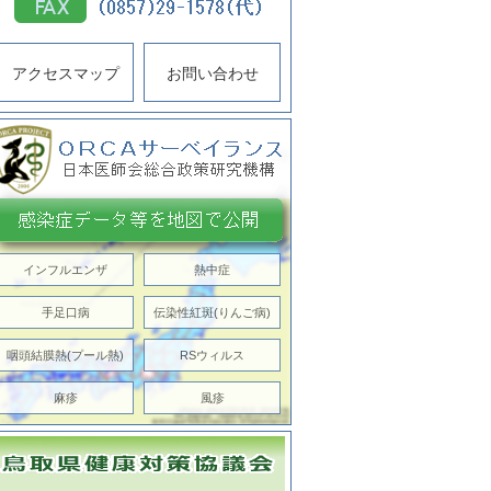
アクセスマップ
お問い合わせ
インフルエンザ
熱中症
手足口病
伝染性紅斑(りんご病)
咽頭結膜熱(プール熱)
RSウィルス
麻疹
風疹