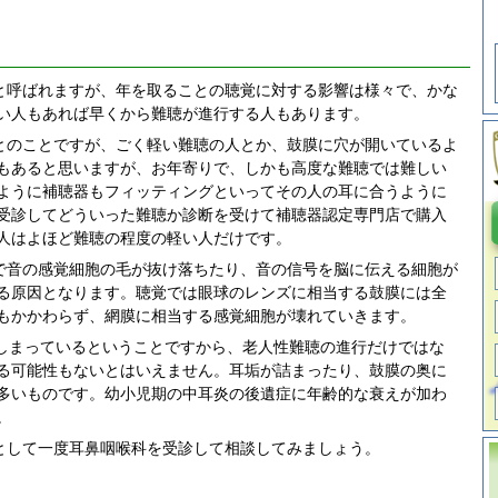
と呼ばれますが、年を取ることの聴覚に対する影響は様々で、かな
い人もあれば早くから難聴が進行する人もあります。
とのことですが、ごく軽い難聴の人とか、鼓膜に穴が開いているよ
もあると思いますが、お年寄りで、しかも高度な難聴では難しい
ように補聴器もフィッティングといってその人の耳に合うように
受診してどういった難聴か診断を受けて補聴器認定専門店で購入
人はよほど難聴の程度の軽い人だけです。
で音の感覚細胞の毛が抜け落ちたり、音の信号を脳に伝える細胞が
る原因となります。聴覚では眼球のレンズに相当する鼓膜には全
もかかわらず、網膜に相当する感覚細胞が壊れていきます。
てしまっているということですから、老人性難聴の進行だけではな
る可能性もないとはいえません。耳垢が詰まったり、鼓膜の奥に
多いものです。幼小児期の中耳炎の後遺症に年齢的な衰えが加わ
。
として一度耳鼻咽喉科を受診して相談してみましょう。