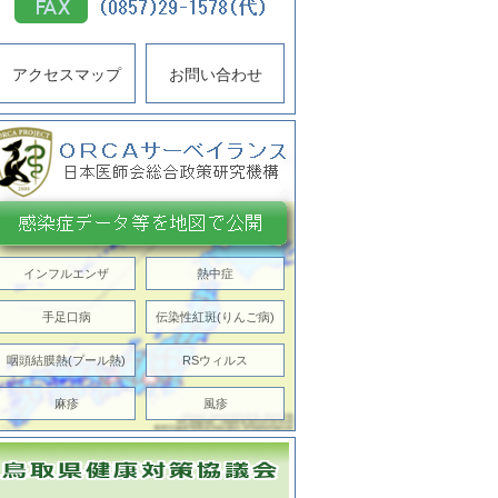
アクセスマップ
お問い合わせ
インフルエンザ
熱中症
手足口病
伝染性紅斑(りんご病)
咽頭結膜熱(プール熱)
RSウィルス
麻疹
風疹