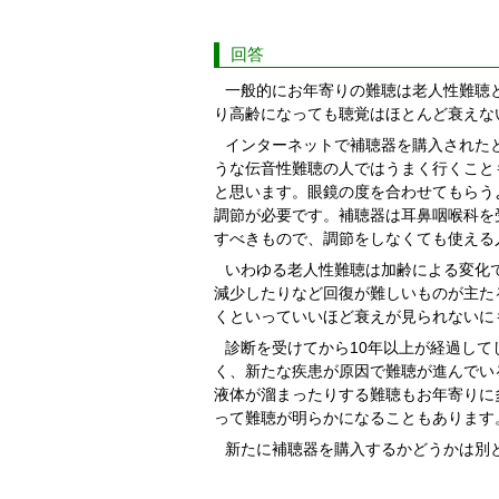
回答
一般的にお年寄りの難聴は老人性難聴
り高齢になっても聴覚はほとんど衰えな
インターネットで補聴器を購入された
うな伝音性難聴の人ではうまく行くこと
と思います。眼鏡の度を合わせてもらう
調節が必要です。補聴器は耳鼻咽喉科を
すべきもので、調節をしなくても使える
いわゆる老人性難聴は加齢による変化
減少したりなど回復が難しいものが主た
くといっていいほど衰えが見られないに
診断を受けてから10年以上が経過し
く、新たな疾患が原因で難聴が進んでい
液体が溜まったりする難聴もお年寄りに
って難聴が明らかになることもあります
新たに補聴器を購入するかどうかは別