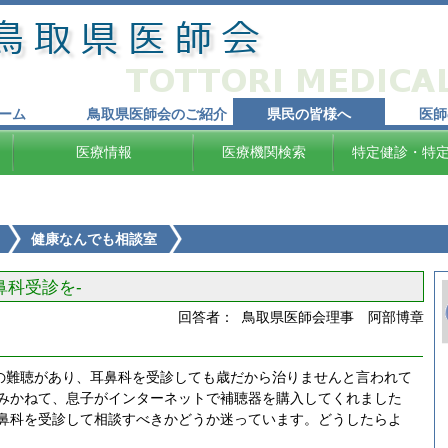
ーム
鳥取県医師会のご紹介
県民の皆様へ
医師
医療情報
医療機関検索
特定健診・特
健康なんでも相談室
鼻科受診を-
回答者： 鳥取県医師会理事 阿部博章
の難聴があり、耳鼻科を受診しても歳だから治りませんと言われて
みかねて、息子がインターネットで補聴器を購入してくれました
鼻科を受診して相談すべきかどうか迷っています。どうしたらよ