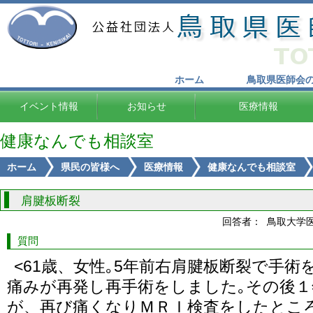
ホーム
鳥取県医師会
イベント情報
お知らせ
医療情報
健康なんでも相談室
ホーム
県民の皆様へ
医療情報
健康なんでも相談室
肩腱板断裂
回答者： 鳥取大学
質問
<61歳、女性｡5年前右肩腱板断裂で手術
痛みが再発し再手術をしました｡その後
が、再び痛くなりＭＲＩ検査をしたとこ