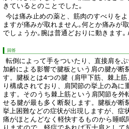
きているとのことでした｡
今は痛み止めの薬と、筋肉のすべりをよ
ますが痛みが取れません｡何とか痛みが
でしょうか｡腕は普通どおりに動きます｡ /
回答
転倒によって手をついたり、直接肩をぶ
加齢による影響で腱板という肩の腱が断
す。腱板とは4つの腱（肩甲下筋、棘上筋
り構成されており、肩関節の挙上の為に
ます。そのうち棘上筋という肩関節を外
せる腱が最も多く断裂します。腱板が断
挙上困難などの症状が出現しますが、症
痛がほとんどなく軽快するものから睡眠
りますので、軽症であれば五十肩として