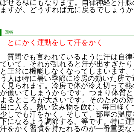
ぼせる様にもなります。自律神経と汗腺
ますが、どうすれば元に戻るでしょうか
回答
とにかく運動をして汗をかく
質問でも言われているように汗は自律
ていて、それが乱れると汗が出すぎたり
と正常に機能しなくなってしまいます。
う人は特に暑い季節に冷房の効いた所で
く見られます。冷房で体が冷え切って熱
が働いてしまうからです。つまり体質と
よるところが大きいです。そのための対
呂に入る。熱い飲み物を飲む。毎日軽く
少しでも汗をかく。そして、部屋の温度
下になるよう調節する。等です。特に運
汗をかく習慣を持たれるのが一番重要な