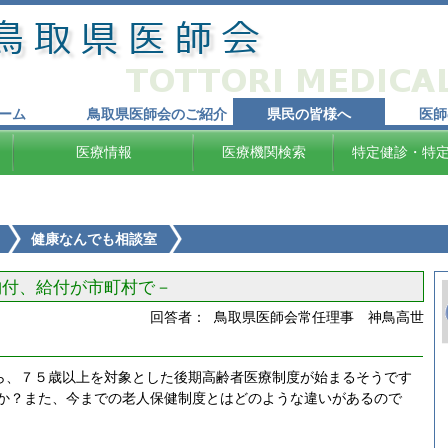
ーム
鳥取県医師会のご紹介
県民の皆様へ
医師
医療情報
医療機関検索
特定健診・特
健康なんでも相談室
納付、給付が市町村で－
回答者： 鳥取県医師会常任理事 神鳥高世
ら、７５歳以上を対象とした後期高齢者医療制度が始まるそうです
か？また、今までの老人保健制度とはどのような違いがあるので