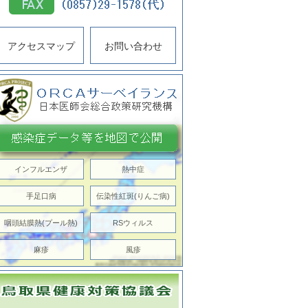
アクセスマップ
お問い合わせ
インフルエンザ
熱中症
手足口病
伝染性紅斑(りんご病)
咽頭結膜熱(プール熱)
RSウィルス
麻疹
風疹