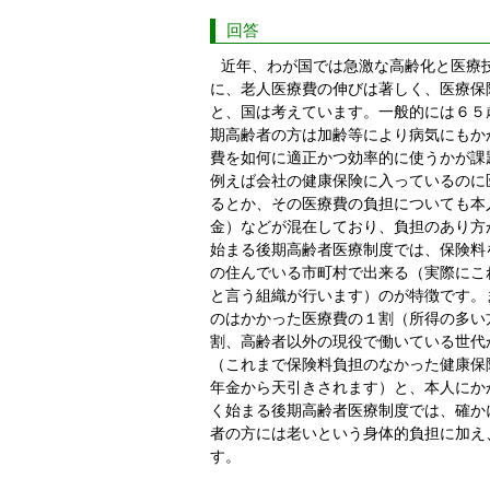
回答
近年、わが国では急激な高齢化と医療
に、老人医療費の伸びは著しく、医療保
と、国は考えています。一般的には６５
期高齢者の方は加齢等により病気にもか
費を如何に適正かつ効率的に使うかが課
例えば会社の健康保険に入っているのに
るとか、その医療費の負担についても本
金）などが混在しており、負担のあり方
始まる後期高齢者医療制度では、保険料
の住んでいる市町村で出来る（実際にこ
と言う組織が行います）のが特徴です。
のはかかった医療費の１割（所得の多い
割、高齢者以外の現役で働いている世代
（これまで保険料負担のなかった健康保
年金から天引きされます）と、本人にか
く始まる後期高齢者医療制度では、確か
者の方には老いという身体的負担に加え
す。