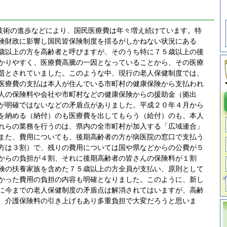
技術の進歩などにより、国民医療費は年々増え続けています。特
険財政に影響し国民皆保険制度を揺るがしかねない状況にある
歳以上の方を高齢者と呼びますが、そのうち特に７５歳以上の後
かりやすく、医療費高騰の一因となっていることから、その医療
題とされていました。このような中、現行の老人保健制度では、
医療費の支払は本人が住んでいる市町村の健康保険から支払われ
人の保険料や会社や市町村などの健康保険からの援助金（拠出
が明確ではないなどの矛盾点がありました。平成２０年４月から
を納める（納付）のも医療費を出してもらう（給付）のも、本人
れらの業務を行うのは、県内の全市町村が加入する「広域連合」
また、費用についても、後期高齢者の方が病医院の窓口で支払う
方は３割）で、残りの費用については国や県などからの公費が５
からの負担が４割、それに後期高齢者の皆さんの保険料が１割
険の扶養家族を含めた７５歳以上の方全員が支払い、原則として
かった費用の負担の内容も明確となりました。このように、新し
に今までの老人保健制度の矛盾点は解消されてはいますが、高齢
、介護保険料の引き上げもあり多重負担で大変だろうと思いま