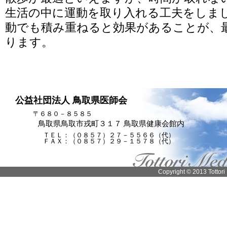
生活の中に運動を取り入れる工夫をしま
動でも積み重ねると効果があることが、
ります。
公益社団法人 鳥取県医師会
〒６８０－８５８５
鳥取県鳥取市戎町３１７ 鳥取県健康会館内
ＴＥＬ：（０８５７）２７－５５６６（代）
ＦＡＸ：（０８５７）２９－１５７８（代）
Copyright © 2013 Tottori