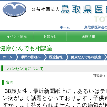
ホーム
鳥取県医師会
イベント情報
お知らせ
医療情報
健康なんでも相談室
ホーム
県民の皆様へ
医療情報
健康なんでも相談室
ハンセン病について
回答者：
質問
38歳女性．最近新聞紙上に，あるいは
ン病がよく話題となっております．子供
すが，よく答えられません．この病気が