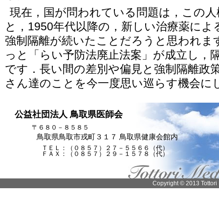
現在，国が問われている問題は，この人
と，1950年代以降の，新しい治療薬に
強制隔離が続いたことだろうと思われます
っと「らい予防法廃止法案」が成立し，
です．長い間の差別や偏見と強制隔離政
さん達のことを今一度思い巡らす機会に
公益社団法人 鳥取県医師会
〒６８０－８５８５
鳥取県鳥取市戎町３１７ 鳥取県健康会館内
ＴＥＬ：（０８５７）２７－５５６６（代）
ＦＡＸ：（０８５７）２９－１５７８（代）
Copyright © 2013 Tottori