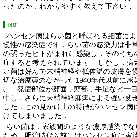
ったのか，わかりやすく教えて下さい．
回答
ハンセン病はらい菌と呼ばれる細菌によ
慢性の感染症です．らい菌の感染力は非
の弱ったヒトがまれに感染し，そのうち
症すると考えられています．しかし，病
い菌は好んで末梢神経や低体温の皮膚を
切な治療薬のなかった1940年代以前に
は，発症部位が顔面，頭部，手足など一
中し，さらに末梢神経麻痺による強い変
した．この見かけ上の特徴がハンセン病
けてしまいました．
らい菌は，家族間のような濃厚感染でな
ため，明治時代以前にはハンセン病は家