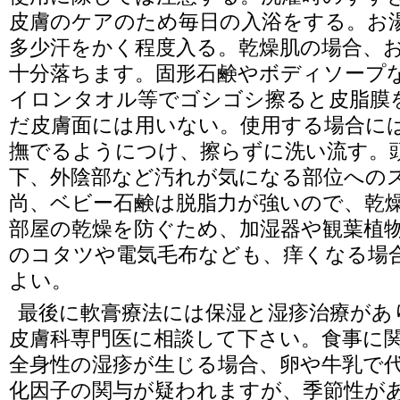
皮膚のケアのため毎日の入浴をする。お
多少汗をかく程度入る。乾燥肌の場合、
十分落ちます。固形石鹸やボディソープ
イロンタオル等でゴシゴシ擦ると皮脂膜
だ皮膚面には用いない。使用する場合に
撫でるようにつけ、擦らずに洗い流す。
下、外陰部など汚れが気になる部位への
尚、ベビー石鹸は脱脂力が強いので、乾燥
部屋の乾燥を防ぐため、加湿器や観葉植
のコタツや電気毛布なども、痒くなる場
よい。
最後に軟膏療法には保湿と湿疹治療があ
皮膚科専門医に相談して下さい。食事に
全身性の湿疹が生じる場合、卵や牛乳で
化因子の関与が疑われますが、季節性が