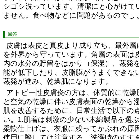
シゴシ洗っています。清潔にと心がけて
ません。食べ物などに問題があるのでし
回答
皮膚は表皮と真皮より成り立ち、最外層
を外界から守っています。角層の表面は
内の水分の貯留をはかり（保湿）、蒸発
能が低下したり、皮脂膜がうまくできな
蒸発が進み、乾燥肌になります。
アトピー性皮膚炎の方は、体質的に乾燥
と空気の乾燥に伴い皮膚表面の乾燥から
肌を改善するために、日常生活で以下の
い。1.肌着は刺激の少ない木綿製品を選ぶ
柔軟仕上げは、衣服に残ってかぶれの原
使用に際しては注意する。洗濯時のすすぎ