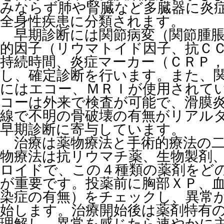
みならず肺や腎臓など多臓器に炎
全身性疾患に分類されます。
早期診断には関節病変（関節腫脹
的因子（リウマトイド因子、抗Ｃ
持続時間、炎症マーカー（ＣＲＰ
し、確定診断を行います。また、
にはエコー、ＭＲＩが使用されて
コーは外来で検査が可能で、滑膜
線で不明の骨破壊の有無がリアル
早期診断に寄与しています。
治療は薬物療法と手術的療法の二
物療法は抗リウマチ薬、生物製剤、
ロイドで、この４種類の薬剤をど
が重要です。投薬前に胸部ＸＰ、
染症の有無）をチェックし、異常
始します。治療開始後は薬剤特有
理解し、異常を感じたら速やかに