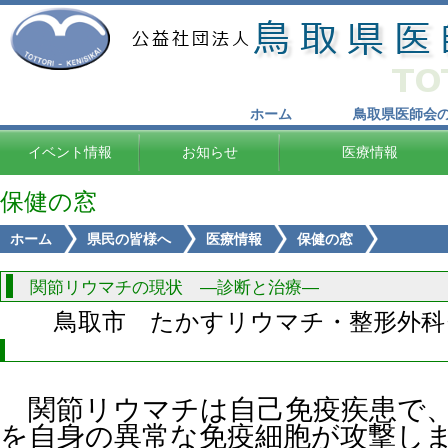
ホーム
鳥取県医師会
イベント情報
お知らせ
医療情報
保健の窓
ホーム
県民の皆様へ
医療情報
保健の窓
関節リウマチの現状 ―診断と治療―
鳥取市 たかすリウマチ・整形外科
関節リウマチは自己免疫疾患で
を自身の異常な免疫細胞が攻撃し