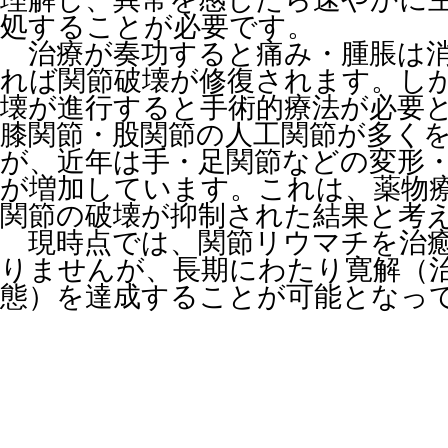
処することが必要です。
治療が奏功すると痛み・腫脹は消
れば関節破壊が修復されます。し
壊が進行すると手術的療法が必要
膝関節・股関節の人工関節が多く
が、近年は手・足関節などの変形
が増加しています。これは、薬物
関節の破壊が抑制された結果と考
現時点では、関節リウマチを治癒
りませんが、長期にわたり寛解（
態）を達成することが可能となっ