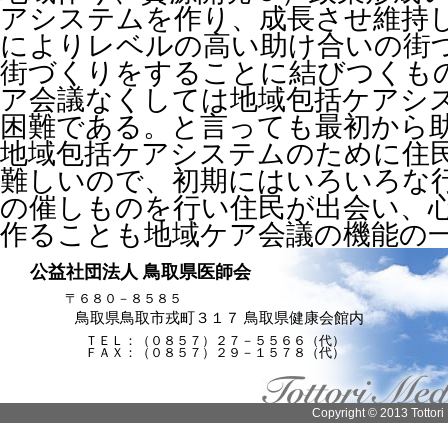
アシステムを作り、成長させ維持
によりレベルの高い助け合いの街
街づくりをすることに結びつくも
ア会議なくしては地域包括ケアシ
困難である。
と言っても最初から
地域包括ケアシステムのために住
難しいので、初期にはいろいろな
の催しものを行い住民が出会い、
作ることも地域ケア会議の機能の
公益社団法人 鳥取県医師会
〒６８０－８５８５
鳥取県鳥取市戎町３１７ 鳥取県健康会館内
ＴＥＬ：（０８５７）２７－５５６６（代）
ＦＡＸ：（０８５７）２９－１５７８（代）
Copyright © 2013 Tottori