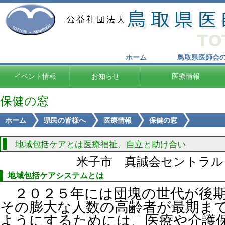
ホーム
鳥取県医師会
イベント情報
お知らせ
医療情報
保健の窓
ホーム
県民の皆様へ
医療情報
保健の窓
地域包括ケアとは医療福祉、自立と助け合い
米子市 真誠会セントラル
地域包括ケアシステムとは
２０２５年には団塊の世代が後
その膨大な人数の高齢者が最期ま
ようにするためには、医療や介護