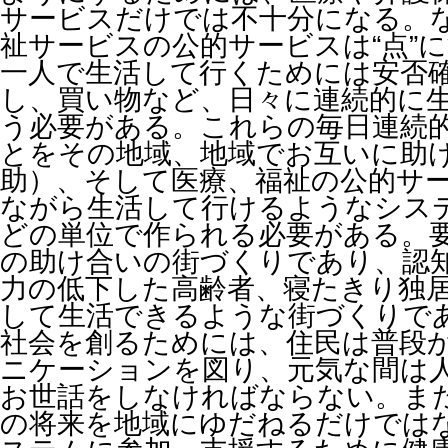
サービスだけでは不十分になる。
祉サービスの公的サービスは“点”
一人で生活して行くためには安否
し、買い物など、日々に連続的に
う必要がある。
これらの毎日連続
とをその地域、地域でお互いに助
助）、そして医療、福祉の公的サ
ながら生活して行けるようなシス
どの単位で作られる必要がある。
の助け合いの街づくりであり、認
力の低下した高齢者、寝たきり独
して生活できるような街づくりで
社会を創るためには、住民は普段
ニケーションを図り、元気な間は
お世話をしなければならない。
ま
の将来を地域にゆだねるだけでは