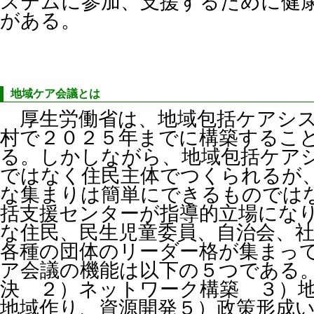
ステムに参加、支援するために健
がある。
地域ケア会議とは
厚生労働省は、地域包括ケアシ
村で２０２５年までに構築するこ
る。
しかしながら、地域包括ケア
ではなく住民主体でつくられるが
な集まりは簡単にできるものでは
括支援センターが指導的立場にな
な住民、民生児童委員、自治会、
各種の団体のリーダー格が集まっ
ア会議の機能は以下の５つである
決 ２）ネットワーク構築 ３）
地域作り、資源開発５）政策形成