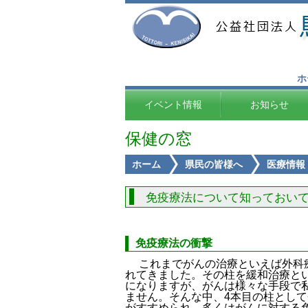
ホ
イベント情報
お知らせ
保健の窓
ホーム
県民の皆様へ
医療情報
免疫療法について知っておい
免疫療法の衝撃
これまでがんの治療といえば外科療法
れてきました。その柱を緩和治療と
になりますが、がんは様々な手段で
ません。そんな中、4本目の柱とし
がすすめられ、多くはがんに対する