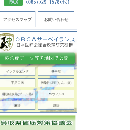
アクセスマップ
お問い合わせ
インフルエンザ
熱中症
手足口病
伝染性紅斑(りんご病)
咽頭結膜熱(プール熱)
RSウィルス
麻疹
風疹