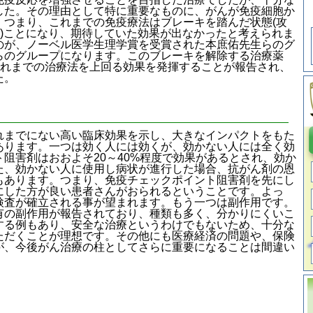
した。その理由として特に重要なものに、がんが免疫細胞か
。つまり、これまでの免疫療法はブレーキを踏んだ状態(攻
強)ことになり、期待していた効果が出なかったと考えられま
のが、ノーベル医学生理学賞を受賞された本庶佑先生らのグ
らのグループになります。このブレーキを解除する治療薬
これまでの治療法を上回る効果を発揮することが報告され、
た。
までにない高い臨床効果を示し、大きなインパクトをもた
あります。一つは効く人には効くが、効かない人には全く効
阻害剤はおおよそ20～40%程度で効果があるとされ、効か
た、効かない人に使用し病状が進行した場合、抗がん剤の恩
もあります。つまり、免疫チェックポイント阻害剤を先にし
にした方が良い患者さんがおられるということです。よっ
検査が確立される事が望まれます。もう一つは副作用です。
有の副作用が報告されており、種類も多く、分かりにくいこ
する例もあり、安全な治療というわけでもないため、十分な
ただくことが理想です。その他にも医療経済の問題や、保険
が、今後がん治療の柱としてさらに重要になることは間違い