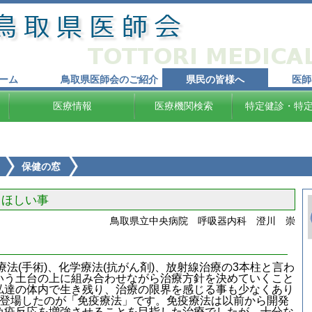
ーム
鳥取県医師会のご紹介
県民の皆様へ
医師
医療情報
医療機関検索
特定健診・特
保健の窓
てほしい事
鳥取県立中央病院 呼吸器内科 澄川 崇
(手術)、化学療法(抗がん剤)、放射線治療の3本柱と言わ
いう土台の上に組み合わせながら治療方針を決めていくこと
私達の体内で生き残り、治療の限界を感じる事も少なくあり
て登場したのが「免疫療法」です。免疫療法は以前から開発
免疫反応を増強させることを目指した治療でしたが、十分な