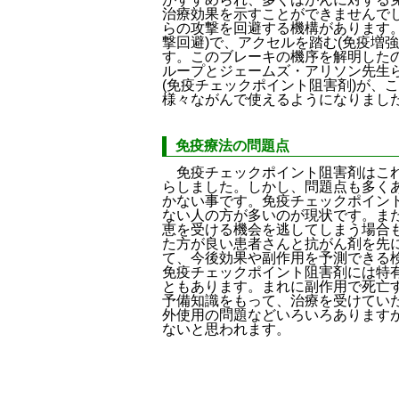
治療効果を示すことができませんで
らの攻撃を回避する機構があります
撃回避)で、アクセルを踏む(免疫増
す。このブレーキの機序を解明した
ループとジェームズ・アリソン先生
(免疫チェックポイント阻害剤)が、
様々ながんで使えるようになりまし
免疫療法の問題点
免疫チェックポイント阻害剤はこれ
らしました。しかし、問題点も多く
かない事です。免疫チェックポイント
ない人の方が多いのが現状です。ま
恵を受ける機会を逃してしまう場合
た方が良い患者さんと抗がん剤を先
て、今後効果や副作用を予測できる
免疫チェックポイント阻害剤には特
ともあります。まれに副作用で死亡
予備知識をもって、治療を受けてい
外使用の問題などいろいろあります
ないと思われます。