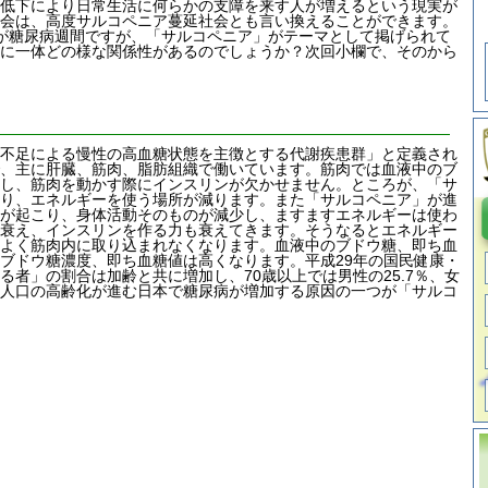
低下により日常生活に何らかの支障を来す人が増えるという現実が
会は、高度サルコペニア蔓延社会とも言い換えることができます。
日）が糖尿病週間ですが、「サルコペニア」がテーマとして掲げられて
に一体どの様な関係性があるのでしょうか？次回小欄で、そのから
不足による慢性の高血糖状態を主徴とする代謝疾患群」と定義され
、主に肝臓、筋肉、脂肪組織で働いています。筋肉では血液中のブ
し、筋肉を動かす際にインスリンが欠かせません。ところが、「サ
り、エネルギーを使う場所が減ります。また「サルコペニア」が進
が起こり、身体活動そのものが減少し、ますますエネルギーは使わ
衰え、インスリンを作る力も衰えてきます。そうなるとエネルギー
よく筋肉内に取り込まれなくなります。血液中のブドウ糖、即ち血
ブドウ糖濃度、即ち血糖値は高くなります。平成29年の国民健康・
者」の割合は加齢と共に増加し、70歳以上では男性の25.7％、女
す。人口の高齢化が進む日本で糖尿病が増加する原因の一つが「サルコ