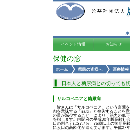
ホ
イベント情報
お知らせ
保健の窓
ホーム
県民の皆様へ
医療情報
日本人と糖尿病との切っても
サルコペニアと糖尿病
皆さんは「サルコペニア」という言葉を
肉を意味する「sarx」と喪失することを
の量が減少すること」により「筋力の低下
を指します。内閣府の平成30年版高齢社会
口の割合）は27.7％、75歳以上の後期
に人口の高齢化が進んでいます。平成27年