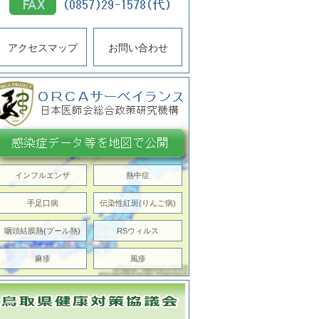
アクセスマップ
お問い合わせ
インフルエンザ
熱中症
手足口病
伝染性紅斑(りんご病)
咽頭結膜熱(プール熱)
RSウィルス
麻疹
風疹