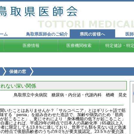
ーム
鳥取県医師会のご紹介
県民の皆様へ
医師
医療情報
医療機関検索
特定健診・特
保健の窓
切れない深い関係
鳥取県立中央病院 糖尿病・内分泌・代謝内科 楢﨑 晃史
聞いたことはありませんか？「サルコペニア」とはギリシャ語で筋
意味する「penia」を組み合わせた造語で、加齢や病気のため「筋肉
が起こること」、更にそれにより「身体機能の低下が起こること」
白書によれば、平成29年の時点で日本人の高齢化率（65歳以上人
高齢者に限定しても13.8％に達しており、世界でも類を見ないほど急速
の時点で後期高齢者のうちの9.0％が要支援認定、23.5％が要介護