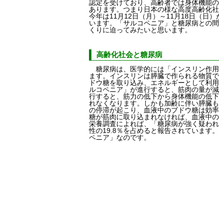
認定を受けており、高齢者では身体機能の
あります。つまり日本の様な高度高齢化社
今年は11月12日（月）～11月18日（
います。「サルコペニア」と糖尿病との間
くりに迫ってみたいと思います。
高齢化社会と糖尿病
糖尿病は、医学的には「インスリン作用
ます。インスリンは膵臓で作られる物質で
ドウ糖を取り込み、エネルギーとして利用
ルコペニア」が進行すると、筋肉の量が減
行すると、筋力の低下から身体機能の低下
れなくなります。しかも加齢に伴い膵臓も
の停滞が起こり、血液中のブドウ糖は効率
糖が筋肉に取り込まれなければ、血液中の
栄養調査によれば、「糖尿病が強く疑われる
性の19.8％を占めると報告されていま
ペニア」なのです。