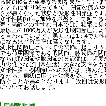
る関節軟骨が重要な役割を果たしていま
とともにすり減ってきて、関節の痛みや
きが悪くなった状態が変形性関節症です
変形性関節症は加齢を基盤として起こる
寿・高齢化のすすむ日本では、頻繁に見
歳以上の1000万人が変形性膝関節症に
と言われています。男女比は1：4で女
になるほど罹患率は高くなります。
変形性関節症はすべての関節に起こりう
でも荷重関節である股関節、膝関節の関
ならば股関節や膝関節の関節症は、頻度
力の低下など日常生活に大きな支障をも
変形性股・膝関節症への対応は、痛んだ
ながら、病状に応じた治療を受けること
防ぐことが基本となります。次回は変形
についてお話します。
変形性関節症の治療