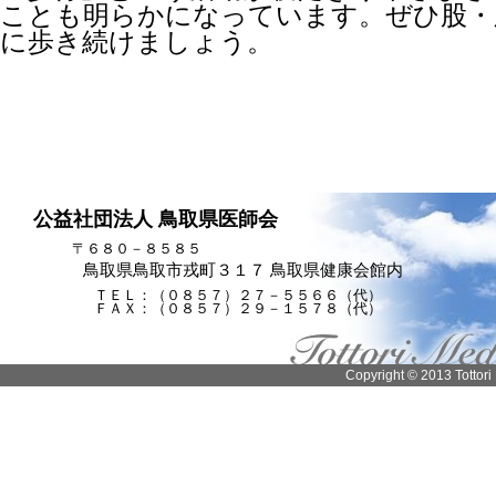
ことも明らかになっています。ぜひ股・
に歩き続けましょう。
公益社団法人 鳥取県医師会
〒６８０－８５８５
鳥取県鳥取市戎町３１７ 鳥取県健康会館内
ＴＥＬ：（０８５７）２７－５５６６（代）
ＦＡＸ：（０８５７）２９－１５７８（代）
Copyright © 2013 Tottori