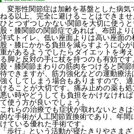
変形性関節症は加齢を基盤とした病気
ねる以上、完全に避けることはできませ
ひとつずつしかない関節を大切に使うと
股・膝関節の関節症であれば、布団より
洋式トイレ、低い座面よりは高い座面の
股・膝にかかる負担を減らすように心が
重があるようでしたらダイエットを考え
る脚と反対の手に杖を持つのも有効です
股・膝関節まわりの筋肉をつけると関節
待できますが、筋力強化などの運動療法
強くしてしまう場合もありますので、適
けることが大切です。痛み止めの薬も処
悪い時やどうしても負担をかけなければ
て使う方が良いでしょう。
これらの治療でも症状が取れないときは
的な手術が人工関節置換術であり、年間に
けている優れた手術です。
「歩行」という活動が寝たきりやさまざ