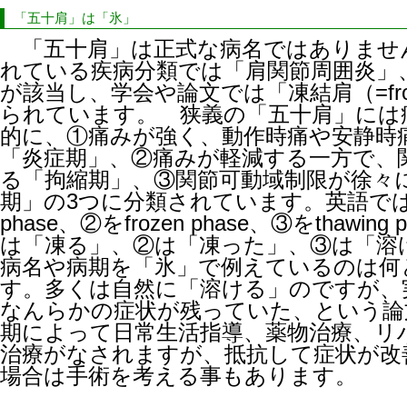
「五十肩」は「氷」
「五十肩」は正式な病名ではありませ
れている疾病分類では「肩関節周囲炎」
が該当し、学会や論文では「凍結肩（=frozen
られています。 狭義の「五十肩」には
的に、①痛みが強く、動作時痛や安静時
「炎症期」、②痛みが軽減する一方で、
る「拘縮期」、③関節可動域制限が徐々
期」の3つに分類されています。英語では、①
phase、②をfrozen phase、③をthawi
は「凍る」、②は「凍った」、③は「溶
病名や病期を「氷」で例えているのは何
す。多くは自然に「溶ける」のですが、
なんらかの症状が残っていた、という論
期によって日常生活指導、薬物治療、リ
治療がなされますが、抵抗して症状が改
場合は手術を考える事もあります。