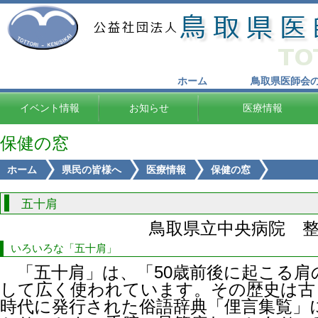
ホーム
鳥取県医師会
イベント情報
お知らせ
医療情報
保健の窓
ホーム
県民の皆様へ
医療情報
保健の窓
五十肩
鳥取県立中央病院 
いろいろな「五十肩」
「五十肩」は、「50歳前後に起こる肩
して広く使われています。その歴史は古く
時代に発行された俗語辞典「俚言集覧」