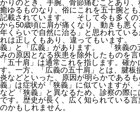
かりのとき、手腕、骨節痛むことあり、
癒ゆるものなり、俗にこれを五十腕とも
記載されています。 そして今も多くの
から50歳頃に肩が痛くなり、動きも悪
年くらいで自然に治る」と思われている
れは正しくもあり、違ってもいます。 
義」と「広義」があります。 「狭義の
みの原因となる疾患を除外したものを言
「五十肩」は通常これを指します。確か
す。一方、「広義の五十肩」とは、腱板
炎などといった、原因が明らかであるも
義」は症状が「狭義」に似ていますが、
など「狭義」と異なるため、診察の際に
です。歴史が長く、広く知られている言
のかもしれません。