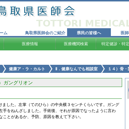
ーム
鳥取県医師会のご紹介
県民の皆様へ
医師
医療情報
医療機関検索
特定健診・特
健康ア・ラ・カルト
Ⅱ．健康なんでも相談室
１４）骨・
）ガングリオン
うけました。左掌（てのひら）の中央横３センチくらいです。ガング
左手をねんざしました。手術後、それが原因でなったように言わ
なことがあるか、予防、原因を教えて下さい。