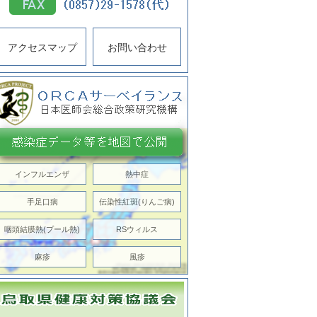
アクセスマップ
お問い合わせ
インフルエンザ
熱中症
手足口病
伝染性紅斑(りんご病)
咽頭結膜熱(プール熱)
RSウィルス
麻疹
風疹