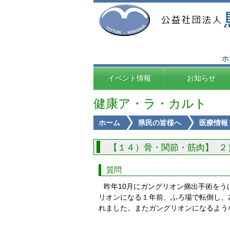
ホ
イベント情報
お知らせ
健康ア・ラ・カルト
ホーム
県民の皆様へ
医療情報
【１４）骨・関節・筋肉】 ２
質問
昨年10月にガングリオン摘出手術を
リオンになる１年前、ふろ場で転倒し、
れました。またガングリオンになるよう