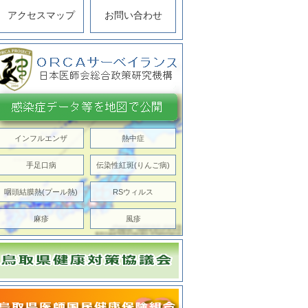
アクセスマップ
お問い合わせ
インフルエンザ
熱中症
手足口病
伝染性紅斑(りんご病)
咽頭結膜熱(プール熱)
RSウィルス
麻疹
風疹