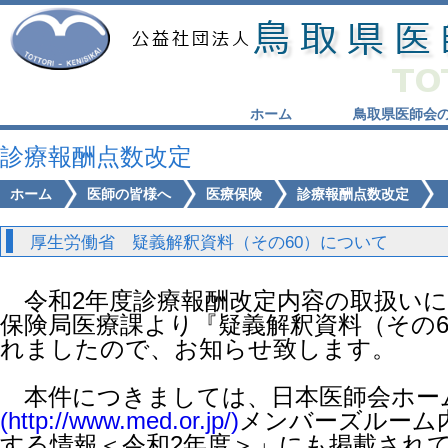
ホーム
鳥取県医師会
診療報酬点数改定
ホーム
医師の皆様へ
医療保険
診療報酬点数改定
厚生労働省 疑義解釈資料（その60）について
令和2年度診療報酬改定内容の取扱いに
保険局医療課より『疑義解釈資料（その
れましたので、お知らせ致します。
本件につきましては、日本医師会ホー
(http://www.med.or.jp/)
メンバーズルーム
する情報＜令和2年度＞」にも掲載され