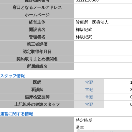
健診機関番号
3111210500
窓口となるメールアドレス
ホームページ
経営主体
診療所 医療法人
開設者名
柿坂紀武
管理者名
柿坂紀武
第三者評価
認定取得年月日
契約取りまとめ機関名
所属組織名
スタッフ情報
医師
常勤
看護師
常勤
臨床検査技師
常勤
上記以外の健診スタッフ
常勤
運営に関する情報
特定時期
通年