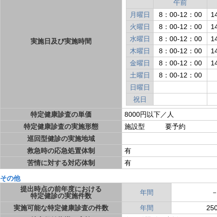
午前
月曜日
8：00-12：00
1
火曜日
8：00-12：00
1
水曜日
8：00-12：00
1
実施日及び実施時間
木曜日
8：00-12：00
1
金曜日
8：00-12：00
1
土曜日
8：00-12：00
日曜日
祝日
特定健康診査の単価
8000円以下／人
特定健康診査の実施形態
施設型 要予約
巡回型健診の実施地域
救急時の応急処置体制
有
苦情に対する対応体制
有
その他
提出時点の前年度における
年間
特定健診の実施件数
実施可能な特定健康診査の件数
年間
25