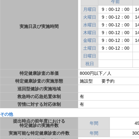
午前
月曜日
9：00-12：00
1
火曜日
9：00-12：00
1
水曜日
9：00-12：00
1
実施日及び実施時間
木曜日
9：00-12：00
1
金曜日
9：00-12：00
1
土曜日
9：00-12：00
日曜日
祝日
特定健康診査の単価
8000円以下／人
特定健康診査の実施形態
施設型 要予約
巡回型健診の実施地域
救急時の応急処置体制
有
苦情に対する対応体制
有
その他
提出時点の前年度における
年間
4
特定健診の実施件数
実施可能な特定健康診査の件数
年間
30