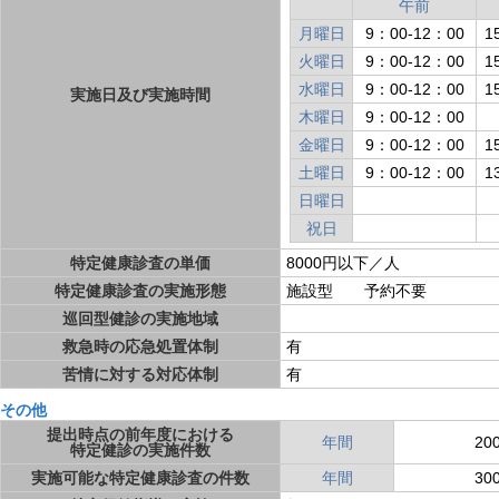
午前
月曜日
9：00-12：00
1
火曜日
9：00-12：00
1
水曜日
9：00-12：00
1
実施日及び実施時間
木曜日
9：00-12：00
金曜日
9：00-12：00
1
土曜日
9：00-12：00
1
日曜日
祝日
特定健康診査の単価
8000円以下／人
特定健康診査の実施形態
施設型 予約不要
巡回型健診の実施地域
救急時の応急処置体制
有
苦情に対する対応体制
有
その他
提出時点の前年度における
年間
20
特定健診の実施件数
実施可能な特定健康診査の件数
年間
30