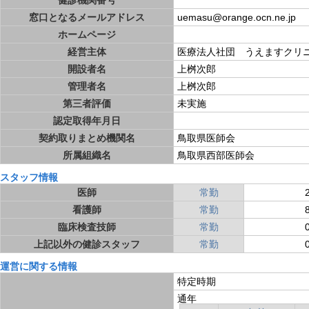
健診機関番号
窓口となるメールアドレス
uemasu@orange.ocn.ne.jp
ホームページ
経営主体
医療法人社団 うえますクリ
開設者名
上桝次郎
管理者名
上桝次郎
第三者評価
未実施
認定取得年月日
契約取りまとめ機関名
鳥取県医師会
所属組織名
鳥取県西部医師会
スタッフ情報
医師
常勤
看護師
常勤
臨床検査技師
常勤
上記以外の健診スタッフ
常勤
運営に関する情報
特定時期
通年