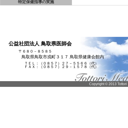
特定保健指導の実施
公益社団法人 鳥取県医師会
〒６８０－８５８５
鳥取県鳥取市戎町３１７ 鳥取県健康会館内
ＴＥＬ：（０８５７）２７－５５６６（代）
ＦＡＸ：（０８５７）２９－１５７８（代）
Copyright © 2013 Tottori