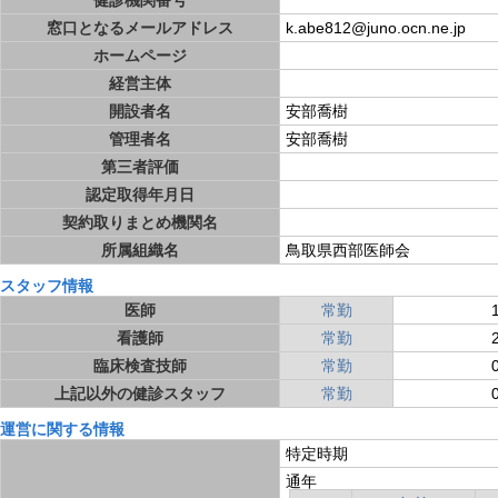
健診機関番号
窓口となるメールアドレス
k.abe812@juno.ocn.ne.jp
ホームページ
経営主体
開設者名
安部喬樹
管理者名
安部喬樹
第三者評価
認定取得年月日
契約取りまとめ機関名
所属組織名
鳥取県西部医師会
スタッフ情報
医師
常勤
看護師
常勤
臨床検査技師
常勤
上記以外の健診スタッフ
常勤
運営に関する情報
特定時期
通年