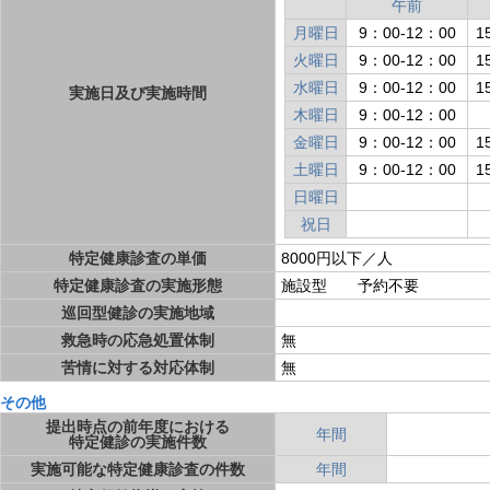
午前
月曜日
9：00-12：00
1
火曜日
9：00-12：00
1
水曜日
9：00-12：00
1
実施日及び実施時間
木曜日
9：00-12：00
金曜日
9：00-12：00
1
土曜日
9：00-12：00
1
日曜日
祝日
特定健康診査の単価
8000円以下／人
特定健康診査の実施形態
施設型 予約不要
巡回型健診の実施地域
救急時の応急処置体制
無
苦情に対する対応体制
無
その他
提出時点の前年度における
年間
特定健診の実施件数
実施可能な特定健康診査の件数
年間