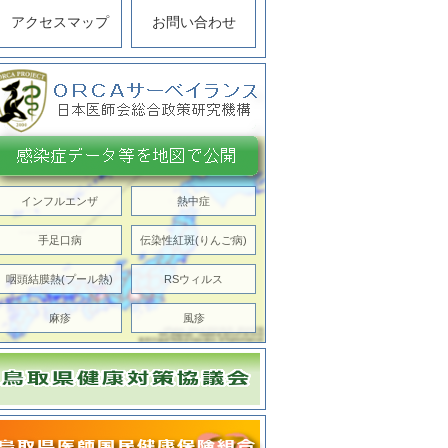
アクセスマップ
お問い合わせ
インフルエンザ
熱中症
手足口病
伝染性紅斑(りんご病)
咽頭結膜熱(プール熱)
RSウィルス
麻疹
風疹