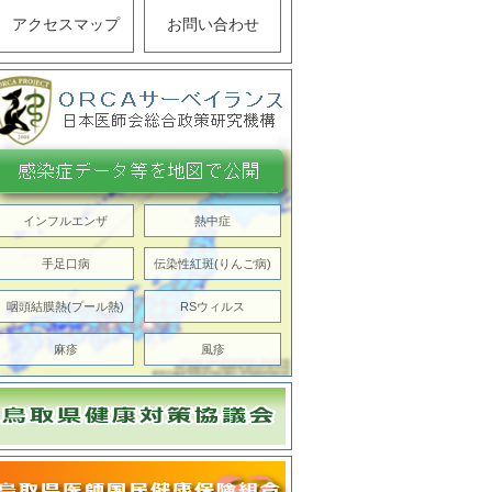
アクセスマップ
お問い合わせ
インフルエンザ
熱中症
手足口病
伝染性紅斑(りんご病)
咽頭結膜熱(プール熱)
RSウィルス
麻疹
風疹