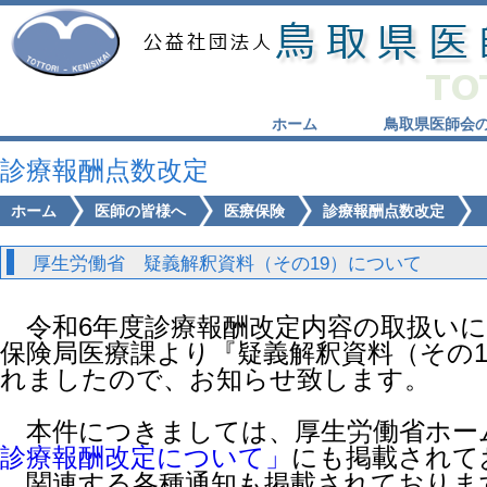
ホーム
鳥取県医師会
診療報酬点数改定
ホーム
医師の皆様へ
医療保険
診療報酬点数改定
厚生労働省 疑義解釈資料（その19）について
令和6年度診療報酬改定内容の取扱いに
保険局医療課より『疑義解釈資料（その
れましたので、お知らせ致します。
本件につきましては、厚生労働省ホー
診療報酬改定について」
にも掲載されて
関連する各種通知も掲載されておりま