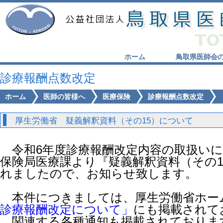
ホーム
鳥取県医師会
診療報酬点数改定
ホーム
医師の皆様へ
医療保険
診療報酬点数改定
厚生労働省 疑義解釈資料（その15）について
令和6年度診療報酬改定内容の取扱いに
保険局医療課より『疑義解釈資料（その
れましたので、お知らせ致します。
本件につきましては、厚生労働省ホー
診療報酬改定について」
にも掲載されて
関連する各種通知も掲載されておりま