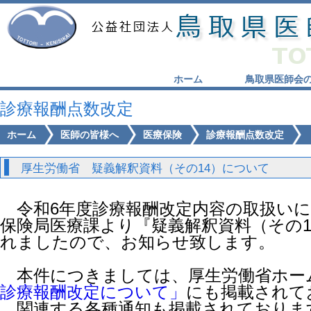
ホーム
鳥取県医師会
診療報酬点数改定
ホーム
医師の皆様へ
医療保険
診療報酬点数改定
厚生労働省 疑義解釈資料（その14）について
令和6年度診療報酬改定内容の取扱いに
保険局医療課より『疑義解釈資料（その
れましたので、お知らせ致します。
本件につきましては、厚生労働省ホー
診療報酬改定について」
にも掲載されて
関連する各種通知も掲載されておりま