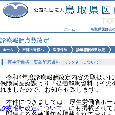
ホーム
鳥取県医師会
診療報酬点数改定
ホーム
医師の皆様へ
医療保険
診療報酬点数改定
厚生労働省 疑義解釈資料（その49）について
令和4年度診療報酬改定内容の取扱いに
保険局医療課より『疑義解釈資料（その
れましたので、お知らせ致します。
本件につきましては、厚生労働省ホー
診療報酬改定について」
にも掲載されて
関連する各種通知も掲載されておりま