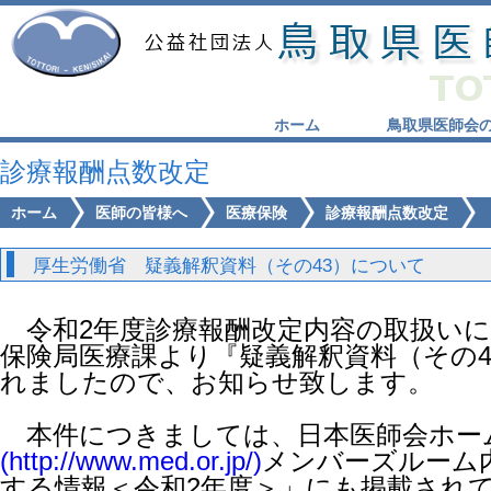
ホーム
鳥取県医師会
診療報酬点数改定
ホーム
医師の皆様へ
医療保険
診療報酬点数改定
厚生労働省 疑義解釈資料（その43）について
令和2年度診療報酬改定内容の取扱いに
保険局医療課より『疑義解釈資料（その
れましたので、お知らせ致します。
本件につきましては、日本医師会ホー
(http://www.med.or.jp/)
メンバーズルーム
する情報＜令和2年度＞」にも掲載され