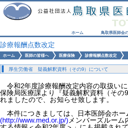
ホーム
鳥取県医師会
診療報酬点数改定
ホーム
医師の皆様へ
医療保険
診療報酬点数改定
厚生労働省 疑義解釈資料（その9）について
令和2年度診療報酬改定内容の取扱いに
保険局医療課より『疑義解釈資料（その
れましたので、お知らせ致します。
本件につきましては、日本医師会ホー
(http://www.med.or.jp/)
メンバーズルーム
する情報＜令和2年度＞」にも掲載され