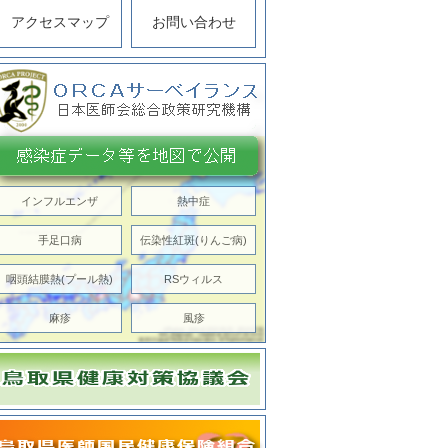
アクセスマップ
お問い合わせ
インフルエンザ
熱中症
手足口病
伝染性紅斑(りんご病)
咽頭結膜熱(プール熱)
RSウィルス
麻疹
風疹