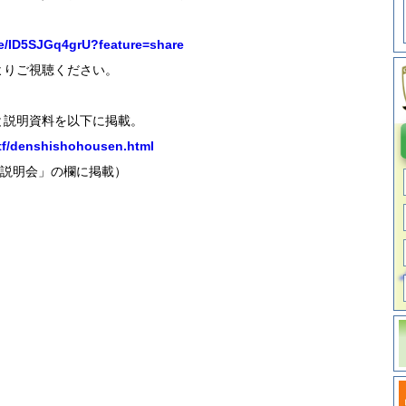
ve/ID5SJGq4grU?feature=share
ご視聴ください。
明資料を以下に掲載。
stf/denshishohousen.html
明会」の欄に掲載）