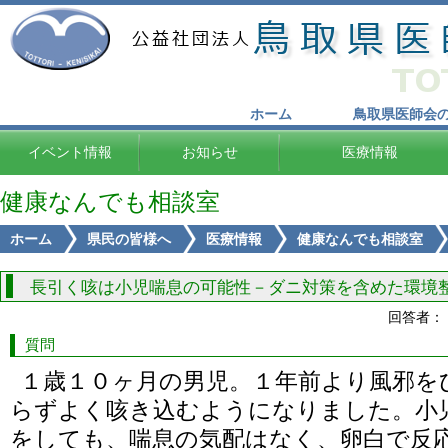
ホーム
鳥取県医師会
イベント情報
お知らせ
医療情報
健康なんでも相談室
ホーム
県民の皆様へ
医療情報
健康なんでも相談室
長引く咳は小児喘息の可能性－ダニ対策を含めた環境
回答者：
質問
１歳１０ヶ月の男児。１年前より風邪を
らずよく咳き込むようになりました。小
をしても、喘息の気配はなく、卵白で反