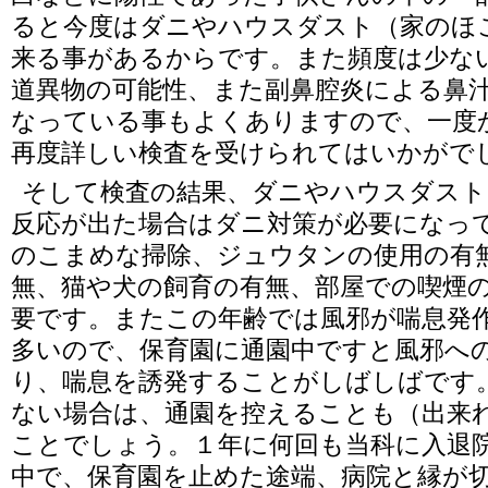
ると今度はダニやハウスダスト（家のほ
来る事があるからです。また頻度は少な
道異物の可能性、また副鼻腔炎による鼻
なっている事もよくありますので、一度
再度詳しい検査を受けられてはいかがで
そして検査の結果、ダニやハウスダスト
反応が出た場合はダニ対策が必要になっ
のこまめな掃除、ジュウタンの使用の有
無、猫や犬の飼育の有無、部屋での喫煙
要です。またこの年齢では風邪が喘息発
多いので、保育園に通園中ですと風邪へ
り、喘息を誘発することがしばしばです
ない場合は、通園を控えることも（出来
ことでしょう。１年に何回も当科に入退
中で、保育園を止めた途端、病院と縁が