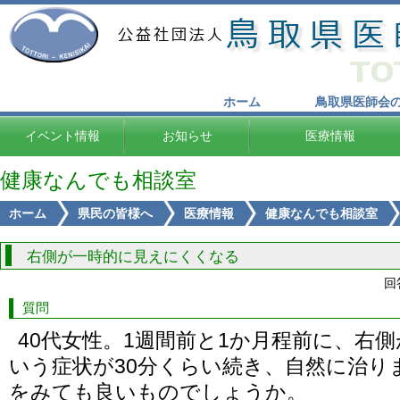
ホーム
鳥取県医師会
イベント情報
お知らせ
医療情報
健康なんでも相談室
ホーム
県民の皆様へ
医療情報
健康なんでも相談室
右側が一時的に見えにくくなる
回
質問
40代女性。1週間前と1か月程前に、右
いう症状が30分くらい続き、自然に治り
をみても良いものでしょうか。