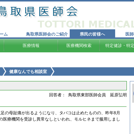
ーム
鳥取県医師会のご紹介
県民の皆様へ
医師
医療情報
医療機関検索
特定健診・特
健康なんでも相談室
回答者： 鳥取県東部医師会員 延原弘明
左足の母趾痛が出るようになり、タバコは止めたものの、昨年8月
の医療機関を受診し異常なしといわれ、モルヒネまで服用しまし