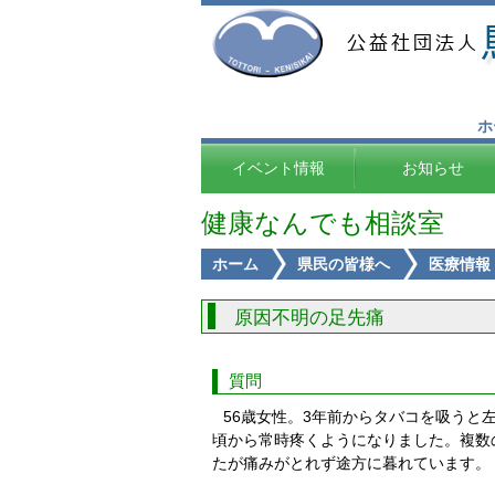
ホ
イベント情報
お知らせ
健康なんでも相談室
ホーム
県民の皆様へ
医療情報
原因不明の足先痛
質問
56歳女性。3年前からタバコを吸うと
頃から常時疼くようになりました。複数
たが痛みがとれず途方に暮れています。