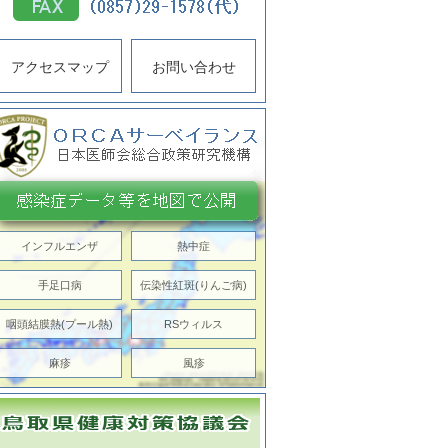
アクセスマップ
お問い合わせ
インフルエンザ
熱中症
手足口病
伝染性紅斑(りんご病)
咽頭結膜熱(プール熱)
RSウィルス
麻疹
風疹