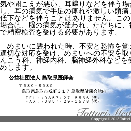
気や聞こえが悪い、耳鳴りなどを伴う場
し、耳の病気で手足の痺れや激しい頭痛
低下などを伴うことはありません。この
場合は、脳の病気が疑われ、ただちに、
で精密検査を受ける必要があります。
めまいに襲われた時、不安と恐怖を覚
適切な対応を受け、めまいへの不安を取
んこう科、神経内科、脳神経外科などを
めします。
公益社団法人 鳥取県医師会
〒６８０－８５８５
鳥取県鳥取市戎町３１７ 鳥取県健康会館内
ＴＥＬ：（０８５７）２７－５５６６（代）
ＦＡＸ：（０８５７）２９－１５７８（代）
Copyright © 2013 Tottori