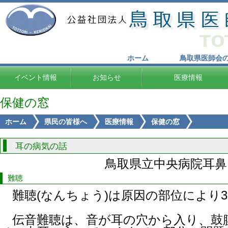
ホーム
鳥取県医師会
イベント情報
お知らせ
医療情報
保健の窓
ホーム
県民の皆様へ
医療情報
保健の窓
耳の病気の話
鳥取県立中央病院耳鼻
難聴
難聴(なんちょう)は原因の部位により
伝音難聴は、音が耳の穴から入り、鼓