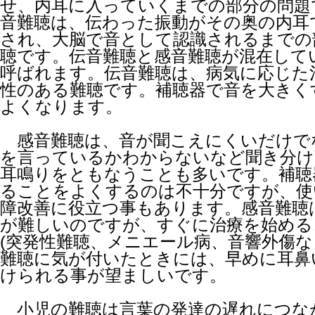
せ、内耳に入っていくまでの部分の問題
音難聴は、伝わった振動がその奥の内耳
され、大脳で音として認識されるまでの
聴です。伝音難聴と感音難聴が混在して
呼ばれます。伝音難聴は、病気に応じた
性のある難聴です。補聴器で音を大きく
よくなります。
感音難聴は、音が聞こえにくいだけで
を言っているかわからないなど聞き分け
耳鳴りをともなうことも多いです。補聴
ることをよくするのは不十分ですが、使
障改善に役立つ事もあります。感音難聴
が難しいのですが、すぐに治療を始める
(突発性難聴、メニエール病、音響外傷な
難聴に気が付いたときには、早めに耳鼻
けられる事が望ましいです。
小児の難聴は言葉の発達の遅れにつな