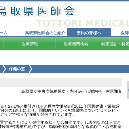
ーム
鳥取県医師会のご紹介
県民の皆様へ
医師
医療情報
医療機関検索
特定健診・特
保健の窓
鳥取県立中央病院糖尿病・内分泌・代謝内科 村尾和良
27.1%と推計されると厚生労働省の｢2011年国民健康・栄養調
の4分の1以上に上り、国民病というべき糖尿病についてはテレビ・
ディアで様々な情報が発信されています。
置することにより発症する様々な合併症です。代表的なのは三大合
、神経障害(末梢神経)ですが、動脈硬化が原因となる狭心症・心筋梗塞