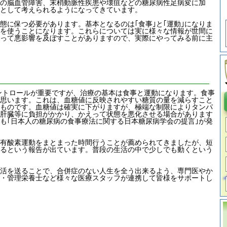
の脳血管障害、末梢動脈性疾患や壊疽などの糖尿病性足病変に加
として考えられるようになってきています。
に保つ必要があります。基本となるのは｢食事｣と｢運動｣になりま
｣を使うことになります。これらについては実に様々な情報が世間に
って悪影響を及ぼすことがありますので、実際にやってみる前に主
トロールが重要ですが、治療の基本は食事と運動になります。食事
思います。これは、血糖値に反映されやすい糖質の量を減らすこと
ものです。血糖値は確実に下がりますが、極端な制限によりタンパ
肝臓等に負担がかかり、かえって状態を悪化させる場合があります
も｢日本人の糖尿病の食事療法に関する日本糖尿病学会の提言｣が発
有酸素運動をまとまった時間行うことが薦められてきましたが、短
るという報告が出ています。普段の生活の中で少しでも動くという
活を送ることで、合併症のない人生を全う出来るよう、専門医やか
・管理栄養士など様々な医療スタッフが連携して皆様をサポートし