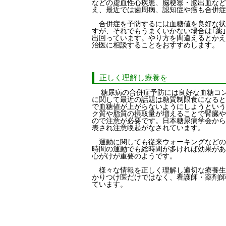
などの虚血性心疾患、脳梗塞・脳出血など
え、最近では歯周病、認知症や癌も合併症
合併症を予防するには血糖値を良好な状態
すが、それでもうまくいかない場合は｢薬
出回っています。やり方を間違えるとかえ
治医に相談することをおすすめします。
正しく理解し療養を
糖尿病の合併症予防には良好な血糖コン
に関して最近の話題は糖質制限食になると
で血糖値が上がらないようにしようという
ク質や脂質の摂取量が増えることで腎臓や
ので注意が必要です。日本糖尿病学会から
表され注意喚起がなされています。
運動に関しても従来ウォーキングなどの
時間の運動でも総時間が多ければ効果があ
心がけが重要のようです。
様々な情報を正しく理解し適切な療養生
かりつけ医だけではなく、看護師・薬剤師
ています。