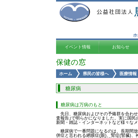
ホ
イベント情報
お知らせ
保健の窓
ホーム
県民の皆様へ
医療情報
糖尿病
糖尿病は万病のもと
先日、糖尿病およびその予備群を合わせると
査報告｣で明らかになりました。実に国民
新聞・雑誌・インターネットなど様々なメ
糖尿病で一番問題になるのは、長期間放
併症と言われる網膜症(眼)、腎症(腎臓)