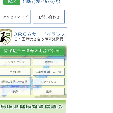
アクセスマップ
お問い合わせ
インフルエンザ
熱中症
手足口病
伝染性紅斑(りんご病)
咽頭結膜熱(プール熱)
RSウィルス
麻疹
風疹