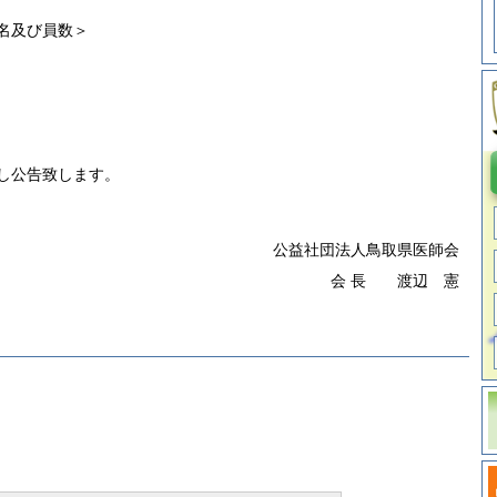
名及び員数＞
し公告致します。
公益社団法人鳥取県医師会
会 長 渡辺 憲