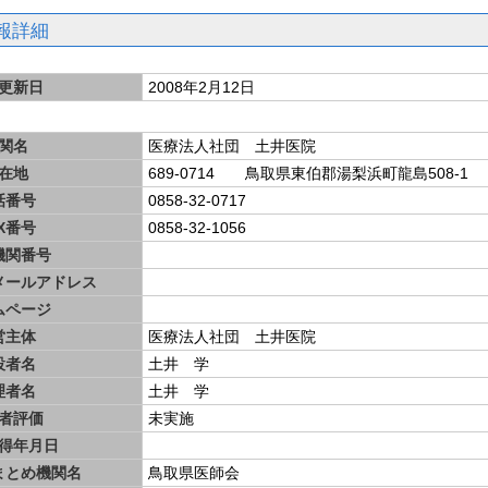
報詳細
更新日
2008年2月12日
関名
医療法人社団 土井医院
在地
689-0714 鳥取県東伯郡湯梨浜町龍島508-1
話番号
0858-32-0717
X番号
0858-32-1056
機関番号
メールアドレス
ムページ
営主体
医療法人社団 土井医院
設者名
土井 学
理者名
土井 学
者評価
未実施
得年月日
まとめ機関名
鳥取県医師会