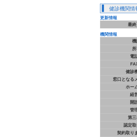
健診機関情
更新情報
最終
機関情報
機
所
電
FA
健診
窓口となる
ホー
経
開
管
第三
認定取
契約取り