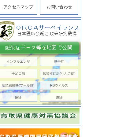
アクセスマップ
お問い合わせ
インフルエンザ
熱中症
手足口病
伝染性紅斑(りんご病)
咽頭結膜熱(プール熱)
RSウィルス
麻疹
風疹