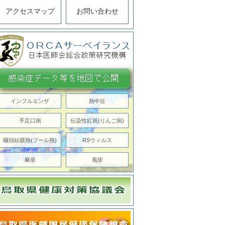
アクセスマップ
お問い合わせ
インフルエンザ
熱中症
手足口病
伝染性紅斑(りんご病)
咽頭結膜熱(プール熱)
RSウィルス
麻疹
風疹