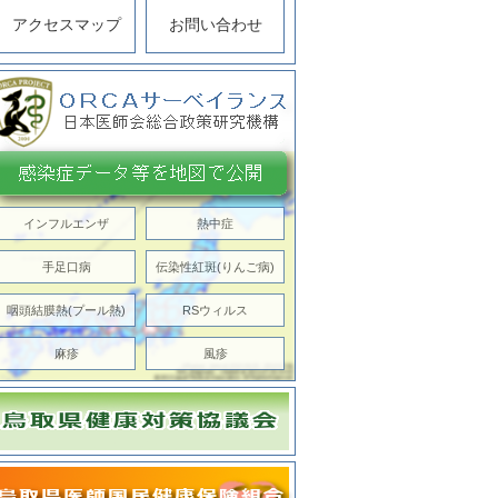
アクセスマップ
お問い合わせ
インフルエンザ
熱中症
手足口病
伝染性紅斑(りんご病)
咽頭結膜熱(プール熱)
RSウィルス
麻疹
風疹