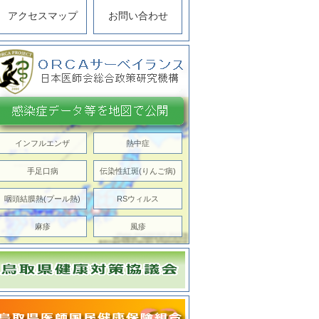
アクセスマップ
お問い合わせ
インフルエンザ
熱中症
手足口病
伝染性紅斑(りんご病)
咽頭結膜熱(プール熱)
RSウィルス
麻疹
風疹