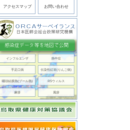
アクセスマップ
お問い合わせ
インフルエンザ
熱中症
手足口病
伝染性紅斑(りんご病)
咽頭結膜熱(プール熱)
RSウィルス
麻疹
風疹