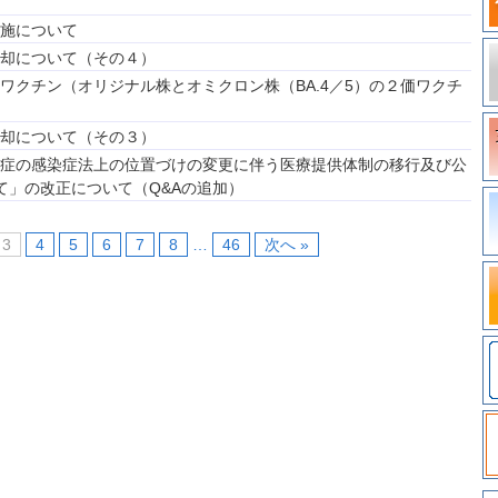
施について
却について（その４）
ワクチン（オリジナル株とオミクロン株（BA.4／5）の２価ワクチ
却について（その３）
症の感染症法上の位置づけの変更に伴う医療提供体制の移行及び公
て」の改正について（Q&Aの追加）
3
4
5
6
7
8
…
46
次へ »